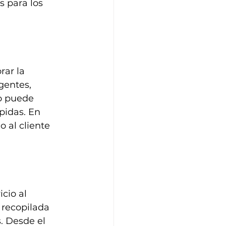
s para los 
ar la 
gentes, 
o puede 
pidas. En 
 al cliente 
cio al 
 recopilada 
. Desde el 