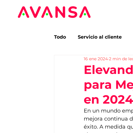
Todo
Servicio al cliente
16 ene 2024
2 min de le
Segmentación
Benchm
Elevand
para Mej
Tendencias
Estudios 
en 202
En un mundo empre
mejora continua de
éxito. A medida q