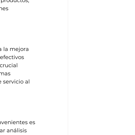
 productos, 
nes 
a la mejora 
fectivos 
crucial 
emas 
servicio al 
nvenientes es 
ar análisis 