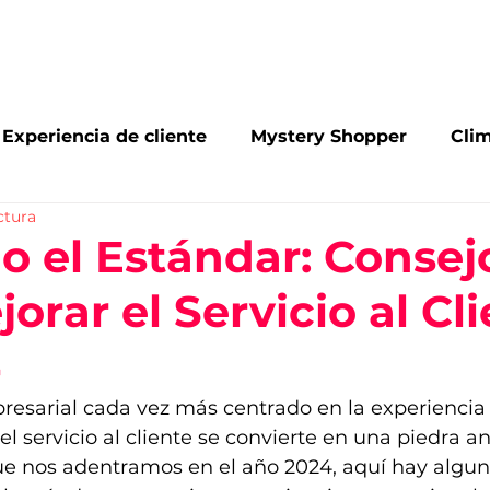
Inicio
Conócenos
Servicios
Blog
Con
Experiencia de cliente
Mystery Shopper
Clim
ctura
arking
Omnicanalidad
Reconocimientos
o el Estándar: Consej
orar el Servicio al Cl
de mercado
Investigación de mercado
4
sarial cada vez más centrado en la experiencia de
l servicio al cliente se convierte en una piedra an
ue nos adentramos en el año 2024, aquí hay algun