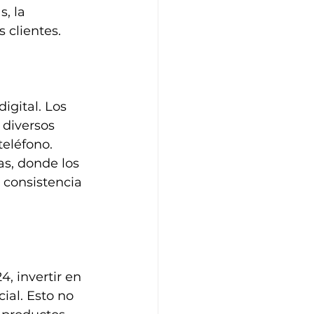
, la 
 clientes.
igital. Los 
 diversos 
teléfono. 
as, donde los 
 consistencia 
4, invertir en 
al. Esto no 