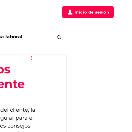
táctanos
Clientes
Inicio de sesión
a laboral
Posicionamiento
os
iente
l cliente, la 
gular para el 
os consejos 