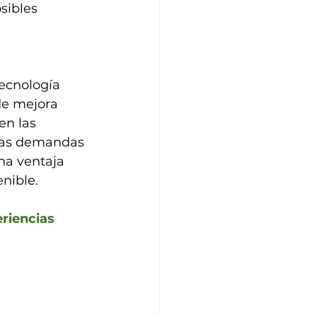
sibles 
ecnología 
de mejora 
en las 
 las demandas 
na ventaja 
enible.
riencias 