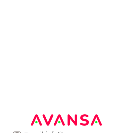
stas en
Encuestas
nea
Presenciales
ue se realizan a
Se llevan a cabo en perso
rnet y permiten
donde un encuestador real
plia audiencia de
preguntas directamente 
económica.
entrevistado.