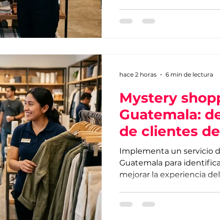
experiencia del cliente.
hace 2 horas
6 min de lectura
Mystery shop
Guatemala: de
de clientes d
Implementa un servicio 
Guatemala para identificar
mejorar la experiencia del
rentabilidad de tu negoci