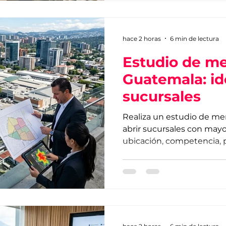
hace 2 horas
6 min de lectura
Estudio de m
Guatemala: ide
sucursales
Realiza un estudio de m
abrir sucursales con mayo
ubicación, competencia, p
potencial comercial.