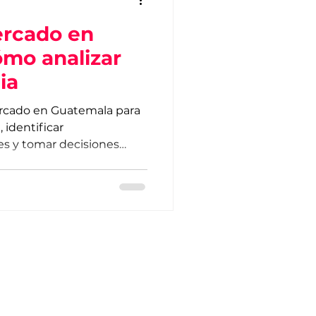
ercado en
mo analizar
ia
ercado en Guatemala para
 identificar
s y tomar decisiones
atos confiables.