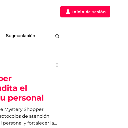
táctanos
Clientes
Inicio de sesión
Segmentación
ias
per
dita el
tu personal
de Mystery Shopper
rotocolos de atención,
personal y fortalecer la