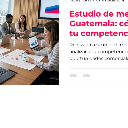
hace 2 horas
6 min de lectura
Estudio de m
Guatemala: có
tu competenc
Realiza un estudio de m
analizar a tu competencia,
oportunidades comerciale
estratégicas basadas en d