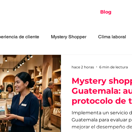
Inicio
Conócenos
Servicios
Blog
Con
eriencia de cliente
Mystery Shopper
Clima laboral
idad
Reconocimientos
Posicionamiento
Tendenc
hace 2 horas
6 min de lectura
Mystery shop
stigación de mercado
Guatemala: au
protocolo de 
Implementa un servicio 
Guatemala para evaluar p
mejorar el desempeño del 