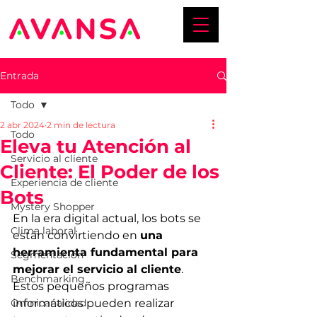
Entrada
Todo
2 abr 2024
2 min de lectura
Todo
Eleva tu Atención al
Servicio al cliente
Cliente: El Poder de los
Experiencia de cliente
Bots
Mystery Shopper
En la era digital actual, los bots se 
Clima laboral
están convirtiendo en 
una 
herramienta fundamental para 
Segmentación
mejorar el servicio al cliente
. 
Benchmarking
Estos pequeños programas 
Omnicanalidad
informáticos pueden realizar 