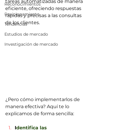
tareas automatizadas de manera 
Reconocimientos
eficiente, ofreciendo respuestas 
Posicionamiento
rápidas y precisas a las consultas 
de los clientes.
Tendencias
Estudios de mercado
Investigación de mercado
¿Pero cómo implementarlos de 
manera efectiva? Aquí te lo 
explicamos de forma sencilla:
I
dentifica las 