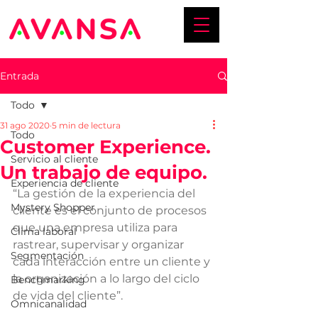
Entrada
Todo
31 ago 2020
5 min de lectura
Todo
Customer Experience.
Servicio al cliente
Un trabajo de equipo.
Experiencia de cliente
“La gestión de la experiencia del 
Mystery Shopper
cliente es el conjunto de procesos 
que una empresa utiliza para 
Clima laboral
rastrear, supervisar y organizar 
Segmentación
cada interacción entre un cliente y 
la organización a lo largo del ciclo 
Benchmarking
de vida del cliente”.
Omnicanalidad