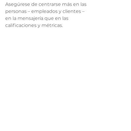
Asegúrese de centrarse más en las 
personas – empleados y clientes – 
en la mensajería que en las 
calificaciones y métricas.
Entrega el mensaje con empatía y 
cariño. No seas un dictador. No se 
lo metas en la garganta a la gente. 
Comuníquese de una manera que 
le permita a la gente saber que es 
importante y que ellos también lo 
son, así como sus sentimientos y 
perspectivas sobre el cambio.
Rastrear y medir la efectividad de 
los mensajes. Continúa usando la 
mensajería y los canales que más 
te interesen, y repensar los demás.