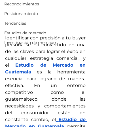
Reconocimientos
Posicionamiento
Tendencias
Estudios de mercado
Identificar con precisión a tu buyer 
Investigación de mercado
persona se ha convertido en una 
de las claves para lograr el éxito en 
cualquier estrategia comercial, y 
el
Estudio de Mercado en 
Guatemala
 es la herramienta 
esencial para lograrlo de manera 
efectiva. En un entorno 
competitivo como el 
guatemalteco, donde las 
necesidades y comportamientos 
del consumidor están en 
constante cambio, el
Estudio de 
Mercado en Guatemala
 permite 