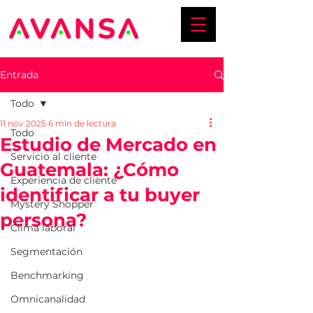
Entrada
Todo
11 nov 2025
6 min de lectura
Todo
Estudio de Mercado en
Servicio al cliente
Guatemala: ¿Cómo
Experiencia de cliente
identificar a tu buyer
Mystery Shopper
persona?
Clima laboral
Segmentación
Benchmarking
Omnicanalidad