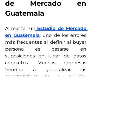
de Mercado en 
Guatemala
Al realizar un
Estudio de Mercado 
en Guatemala
, uno de los errores 
más frecuentes al definir al buyer 
persona es basarse en 
suposiciones en lugar de datos 
concretos. Muchas empresas 
tienden a generalizar las 
características de su público 
objetivo sin llevar a cabo un análisis 
profundo de sus necesidades, 
comportamientos y preferencias. 
Este enfoque puede llevar a la 
creación de perfiles imprecisos que 
no representan a los consumidores 
reales, afectando negativamente la 