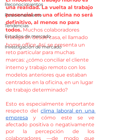
Reconocimientos
una realidad. La vuelta al trabajo 
presencial en una oficina no será 
Posicionamiento
definitivo, al menos no para 
Tendencias
todos.
 Muchos colaboradores 
Estudios de mercado
trabajarán desde casa, el llamado 
home office
. Así, se presenta un 
Investigación de mercado
reto particular para muchas 
marcas: ¿cómo conciliar el cliente 
interno y trabajo remoto con los 
modelos anteriores que estaban 
centrados en la oficina, en un lugar 
de trabajo determinado?
Esto es especialmente importante 
respecto del 
clima laboral en una 
empresa
 y cómo este se ve 
afectado positiva o negativamente 
por la percepción de los 
colaboradores —de modo que 