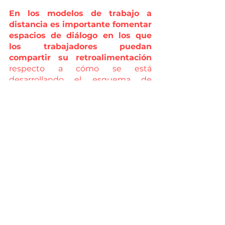
En los modelos de trabajo a 
distancia es importante fomentar 
espacios de diálogo en los que 
los trabajadores puedan 
compartir su retroalimentación
respecto a cómo se está 
desarrollando el esquema de 
trabajo. De su motivación depende 
el trato al cliente externo.
Las mismas herramientas que 
nos ayudan a medir el grado de 
satisfacción del cliente interno 
presencial, las que ayudarán a 
medir la satisfacción del cliente 
interno que realiza trabajo 
remoto. 
Las más utilizadas son: 
Encuestas online.