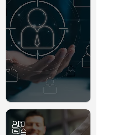
través
de Big Data Telefónica
-Hello Emily (Estaciones de
Consulta)
-Demographix (Conteo y
Demografía de Visitantes)
-Bot Conversacional
-Social Media Listening