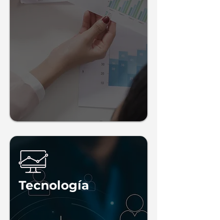
-Encuestas
-Entrevistas a profundidad
-Focus Group
-Benchmark
-Capacitación
-Pricing
Tecnología
-Estudios de Movilidad a