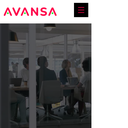
Empodera tu
negocio