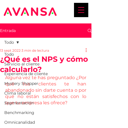
Entrada
Todo
13 sept 2022
3 min de lectura
Todo
¿Qué es el NPS y cómo
Servicio al cliente
calcularlo?
Experiencia de cliente
Alguna vez te has preguntado ¿Por 
Mystery Shopper
qué tus clientes te han 
abandonado sin darte cuenta o por 
Clima laboral
qué no están satisfechos con lo 
que tu empresa les ofrece?
Segmentación
Benchmarking
Omnicanalidad