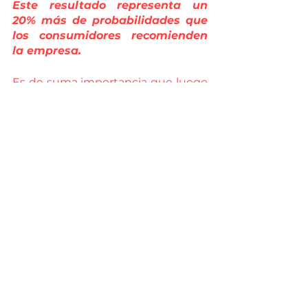
Este resultado representa un 
20% más de probabilidades que 
los consumidores recomienden 
la empresa. 
Es de suma importancia que luego 
de utilizar el indicador NPS, se 
analicen los datos para crear 
estrategias que promuevan la 
fidelización de los clientes, y así 
fomentar que no solo nos 
recomienden sino también 
garantizar la satisfacción de cada 
uno de ellos. 
¡Si quieres más información, 
escríbenos por WhatsApp!
Haz Click Aquí