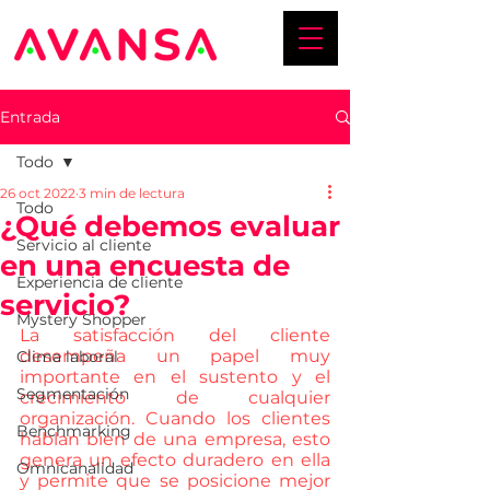
Entrada
Todo
26 oct 2022
3 min de lectura
Todo
¿Qué debemos evaluar
Servicio al cliente
en una encuesta de
Experiencia de cliente
servicio?
Mystery Shopper
La satisfacción del cliente 
desempeña un papel muy 
Clima laboral
importante en el sustento y el 
Segmentación
crecimiento de cualquier 
organización. Cuando los clientes 
Benchmarking
hablan bien de una empresa, esto 
genera un efecto duradero en ella 
Omnicanalidad
y permite que se posicione mejor 