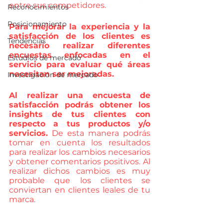
entre sus competidores. 
Reconocimientos
Posicionamiento
Para mejorar la experiencia y la 
satisfacción de los clientes es 
Tendencias
necesario realizar diferentes 
encuestas enfocadas en el 
Estudios de mercado
servicio para evaluar qué áreas 
necesitan ser mejoradas. 
Investigación de mercado
Al realizar una encuesta de 
satisfacción podrás obtener los 
insights de tus clientes con 
respecto a tus productos y/o 
servicios.
 De esta manera podrás 
tomar en cuenta los resultados 
para realizar los cambios necesarios 
y obtener comentarios positivos. Al 
realizar dichos cambios es muy 
probable que los clientes se 
conviertan en clientes leales de tu 
marca.