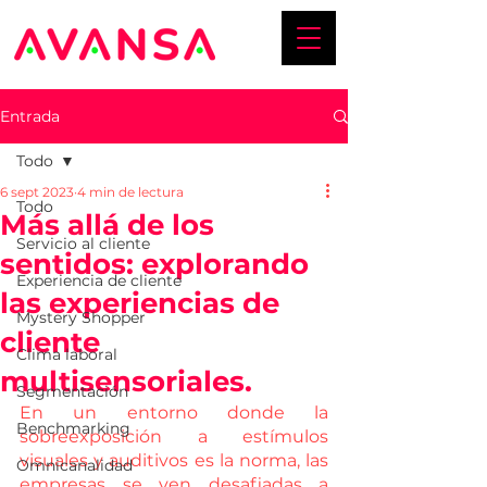
Entrada
Todo
6 sept 2023
4 min de lectura
Todo
Más allá de los
Servicio al cliente
sentidos: explorando
Experiencia de cliente
las experiencias de
Mystery Shopper
cliente
Clima laboral
multisensoriales.
Segmentación
En un entorno donde la 
Benchmarking
sobreexposición a estímulos 
visuales y auditivos es la norma, las 
Omnicanalidad
empresas se ven desafiadas a 