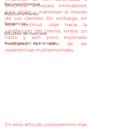
Reconocimientos
encontrar enfoques innovadores 
para atraer y mantener el interés 
Posicionamiento
de sus clientes. Sin embargo, en 
Tendencias
este continuo viaje hacia la 
satisfacción del cliente, existe un 
Estudios de mercado
vasto y aún poco explorado 
Investigación de mercado
horizonte: el reino de las 
experiencias multisensoriales. 
En este artículo, conoceremos más 