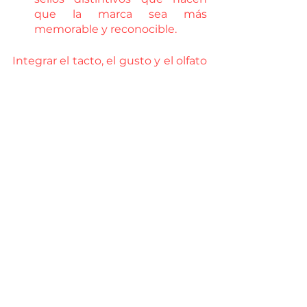
que la marca sea más 
memorable y reconocible.
Integrar el tacto, el gusto y el olfato 
junto con la vista y el oído permite 
a las empresas crear momentos 
sensoriales que resuenan en un 
nivel emocional. Cuando los 
clientes experimentan sensaciones 
tangibles y memorables, están más 
inclinados a formar conexiones 
profundas con la marca. Las 
empresas que abrazan estas 
oportunidades y exploran nuevas 
formas de estimular los sentidos 
están en el camino hacia la 
vanguardia de la innovación en la 
experiencia del cliente. Al crear 
interacciones inmersivas e 
inolvidables, estas empresas están 