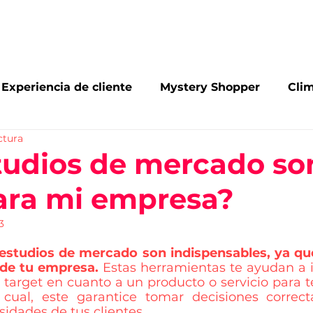
Inicio
Conócenos
Servicios
Blog
Con
Experiencia de cliente
Mystery Shopper
Clim
ctura
arking
Omnicanalidad
Reconocimientos
tudios de mercado so
para mi empresa?
de mercado
Investigación de mercado
3
estudios de mercado son indispensables, ya que
 de tu empresa. 
Estas herramientas te ayudan a i
 target en cuanto a un producto o servicio para t
cual, este garantice tomar decisiones correct
sidades de tus clientes. 