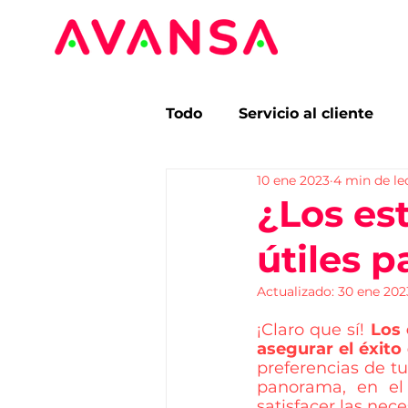
Todo
Servicio al cliente
10 ene 2023
4 min de le
Segmentación
Benchm
¿Los es
útiles 
Tendencias
Estudios 
Actualizado:
30 ene 202
¡Claro que sí! 
Los 
asegurar el éxito
preferencias de tu
panorama, en el 
satisfacer las nece