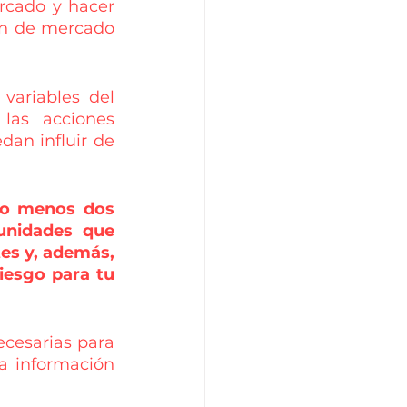
rcado y hacer 
ón de mercado 
ariables del 
as acciones 
n influir de 
lo menos dos 
nidades que 
es y, además, 
esgo para tu 
cesarias para 
a información 