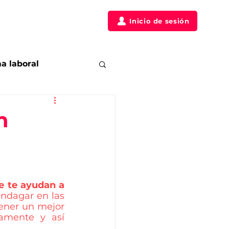
táctanos
Clientes
Inicio de sesión
a laboral
Posicionamiento
n
 te ayudan a 
ndagar en las 
ener un mejor 
amente y así 