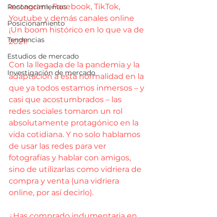
Instagram, Facebook, TikTok, 
Reconocimientos
Youtube y demás canales online 
Posicionamiento
¡Un boom histórico en lo que va de 
Tendencias
2021!
Estudios de mercado
Con la llegada de la pandemia y la 
Investigación de mercado
adaptación a esta normalidad en la 
que ya todos estamos inmersos – y 
casi que acostumbrados – las 
redes sociales tomaron un rol 
absolutamente protagónico en la 
vida cotidiana. Y no solo hablamos 
de usar las redes para ver 
fotografías y hablar con amigos, 
sino de utilizarlas como vidriera de 
compra y venta (una vidriera 
online, por así decirlo).
¿Has comprado indumentaria en 