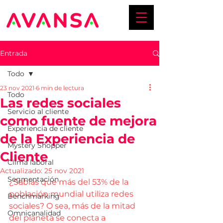
Entrada
Todo
23 nov 2021
6 min de lectura
Todo
Las redes sociales
Servicio al cliente
como fuente de mejora
Experiencia de cliente
de la Experiencia de
Mystery Shopper
Cliente
Clima laboral
Actualizado:
25 nov 2021
Segmentación
¿Sabías que más del 53% de la 
población mundial utiliza redes 
Benchmarking
sociales? O sea, más de la mitad 
Omnicanalidad
del planeta se conecta a 