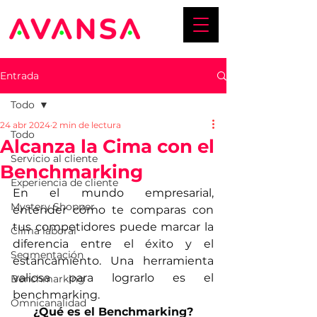
Entrada
Todo
24 abr 2024
2 min de lectura
Todo
Alcanza la Cima con el
Servicio al cliente
Benchmarking
Experiencia de cliente
En el mundo empresarial, 
Mystery Shopper
entender cómo te comparas con 
tus competidores puede marcar la 
Clima laboral
diferencia entre el éxito y el 
Segmentación
estancamiento. Una herramienta 
valiosa para lograrlo es el 
Benchmarking
benchmarking. 
Omnicanalidad
¿Qué es el Benchmarking?