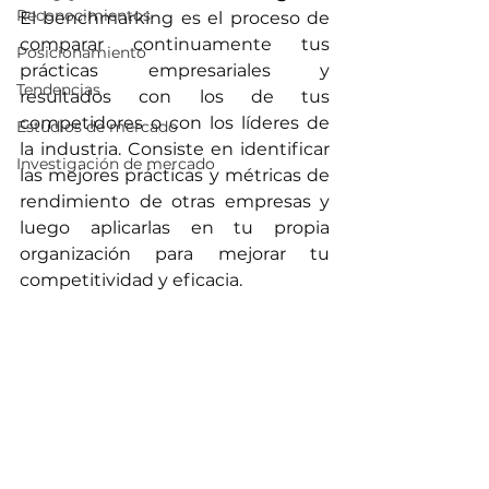
Reconocimientos
El benchmarking es el proceso de 
comparar continuamente tus 
Posicionamiento
prácticas empresariales y 
Tendencias
resultados con los de tus 
competidores o con los líderes de 
Estudios de mercado
la industria. Consiste en identificar 
Investigación de mercado
las mejores prácticas y métricas de 
rendimiento de otras empresas y 
luego aplicarlas en tu propia 
organización para mejorar tu 
competitividad y eficacia.