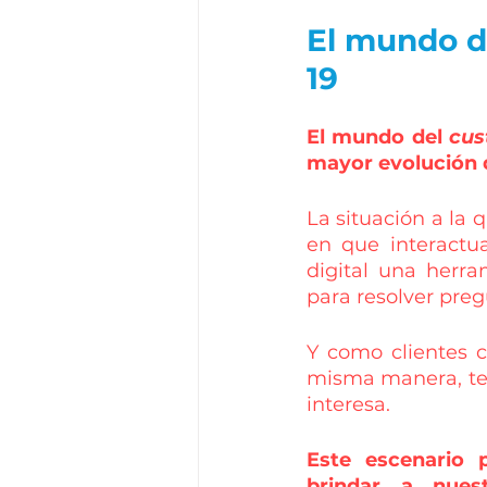
El mundo de
19
El mundo del 
cus
mayor evolución 
La situación a la 
en que interactu
digital una herra
para resolver pre
Y como clientes c
misma manera, ten
interesa.
Este escenario p
brindar a nuest