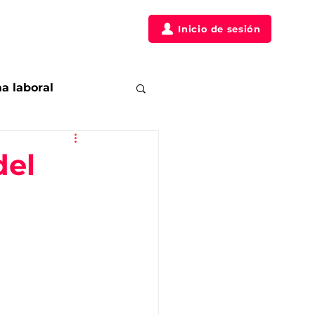
táctanos
Clientes
Inicio de sesión
a laboral
Posicionamiento
del