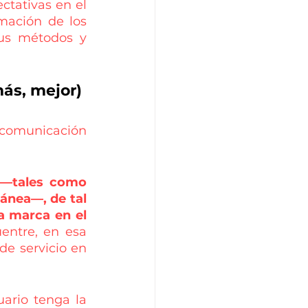
tativas en el 
ación de los 
us métodos y 
más, mejor)
comunicación  
 —tales como 
ánea—, de tal 
 marca en el 
entre, en esa 
e servicio en 
ario tenga la 