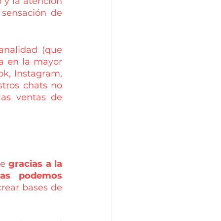
o y la atención 
sensación de 
nalidad (que 
a en la mayor 
k, Instagram, 
stros chats no 
as ventas de 
e 
gracias a la 
mas podemos 
rear bases de 