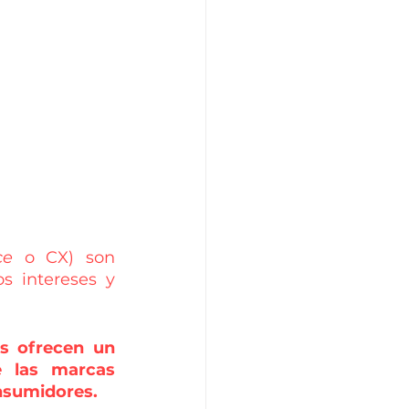
ce
 o
CX) son 
s intereses y 
s ofrecen un 
 las marcas 
nsumidores.