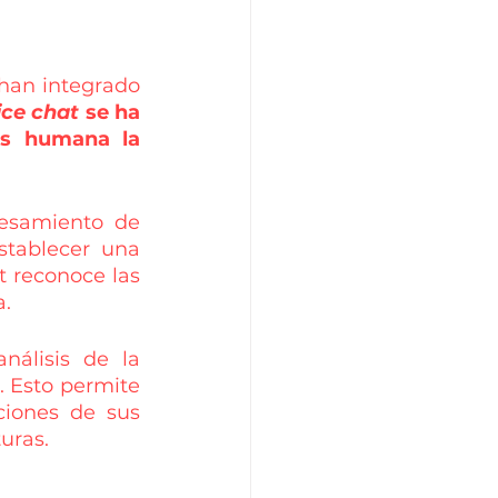
 han integrado 
ice chat
 se ha 
s humana la 
esamiento de 
stablecer una 
 reconoce las 
a.
álisis de la 
 Esto permite 
iones de sus 
uras.