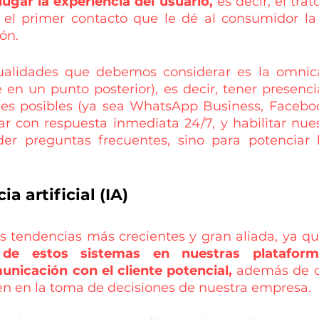
ugar la experiencia del usuario,
 es decir, el trat
el primer contacto que le dé al consumidor la 
ón.
ualidades que debemos considerar es la omnica
 en un punto posterior), es decir, tener presenci
es posibles (ya sea WhatsApp Business, Faceboo
ntar con respuesta inmediata 24/7, y habilitar nue
er preguntas frecuentes, sino para potenciar l
ia artificial (IA)
as tendencias más crecientes y gran aliada, ya qu
 de estos sistemas en nuestras platafor
municación con el cliente potencial,
 además de c
n en la toma de decisiones de nuestra empresa. 