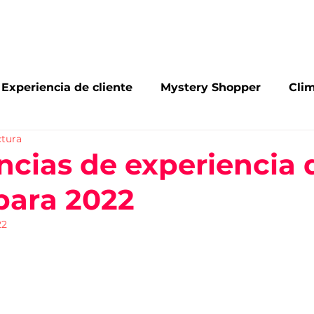
Inicio
Conócenos
Servicios
Blog
Con
Experiencia de cliente
Mystery Shopper
Clim
ctura
arking
Omnicanalidad
Reconocimientos
ncias de experiencia 
 para 2022
de mercado
Investigación de mercado
22