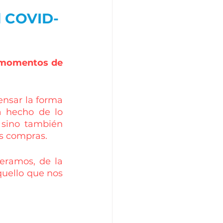
el COVID-
 momentos de 
nsar la forma 
 hecho de lo 
 sino también 
s compras. 
eramos, de la 
uello que nos 