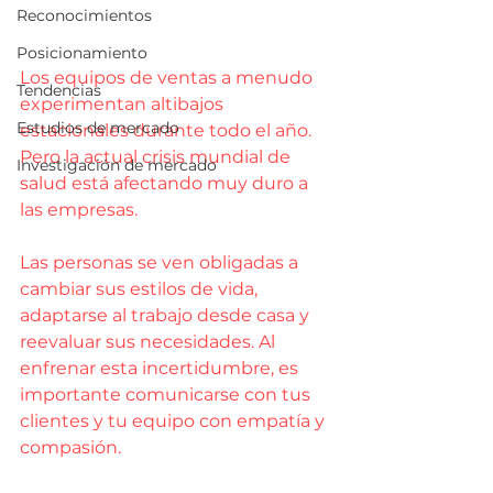
Reconocimientos
Posicionamiento
Los equipos de ventas a menudo 
Tendencias
experimentan altibajos 
Estudios de mercado
estacionales durante todo el año. 
Pero la actual crisis mundial de 
Investigación de mercado
salud está afectando muy duro a 
las empresas.
Las personas se ven obligadas a 
cambiar sus estilos de vida, 
adaptarse al trabajo desde casa y 
reevaluar sus necesidades. Al 
enfrenar esta incertidumbre, es 
importante comunicarse con tus 
clientes y tu equipo con empatía y 
compasión.