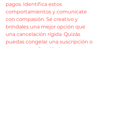
pagos. Identifica estos 
comportamientos y comunícate 
con compasión. Sé creativo y 
bríndales una mejor opción que 
una cancelación rígida. Quizás 
puedas congelar una suscripción o 
pago en una función hasta que se 
recuperen. Deja la puerta abierta 
para que regresen cuando esto 
termine.
Cómo comunicar tus 
propios desafíos 
comerciales
Todos están enfrentando 
problemas. Sé abierto y 