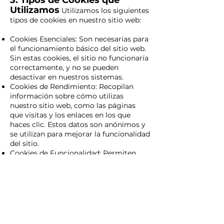
3. Tipos de Cookies que
Utilizamos
Utilizamos los siguientes
tipos de cookies en nuestro sitio web:
Cookies Esenciales: Son necesarias para
el funcionamiento básico del sitio web.
Sin estas cookies, el sitio no funcionaría
correctamente, y no se pueden
desactivar en nuestros sistemas.
Cookies de Rendimiento: Recopilan
información sobre cómo utilizas
nuestro sitio web, como las páginas
que visitas y los enlaces en los que
haces clic. Estos datos son anónimos y
se utilizan para mejorar la funcionalidad
del sitio.
Cookies de Funcionalidad: Permiten
que el sitio web recuerde las elecciones
que haces (como tu nombre de usuario,
idioma o región) y brindan funciones
mejoradas y más personalizadas.
Cookies de Publicidad y Seguimiento:
Estas cookies recopilan información
sobre tus hábitos de navegación para